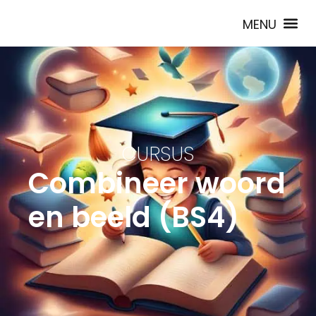
CURSUS
Combineer woord
en beeld (BS4)